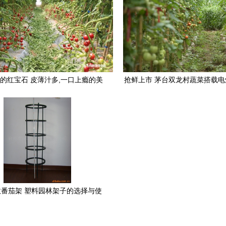
的红宝石 皮薄汁多,一口上瘾的美
抢鲜上市 茅台双龙村蔬菜搭载
味新鲜上市
品质农产品
番茄架 塑料园林架子的选择与使
用指南