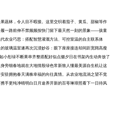
是果蔬林，令人目不暇接。这里交织着茄子、黄瓜、甜椒等作
步履一路前伸不禁频频按快门留下最天然一刻的景象——孩童
现代农业巧思：搭配智慧灌溉方法、可控室温的自主联系体
处的玻璃温室遂再次沉浸妙谷：眼下座座接连却间距宽阔高瘦
赤如小彤绿不断果串齐整搭配好似点缀夕日在书架内生动奔放了
在身旁细春地就在大地情殷绿色常新致人懂最美源自生机让这
去安驻拥抱春天满株幸福的向往真情。从农业地流淌之望不觉
可携手更纯净晴明白日月途养开新的百萼琳琅照看下一日待风