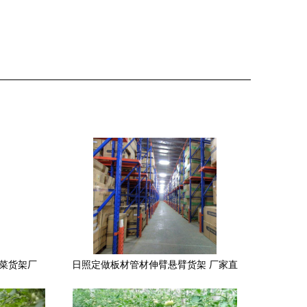
蔬菜货架厂
日照定做板材管材伸臂悬臂货架 厂家直
码
销，让仓储更高效