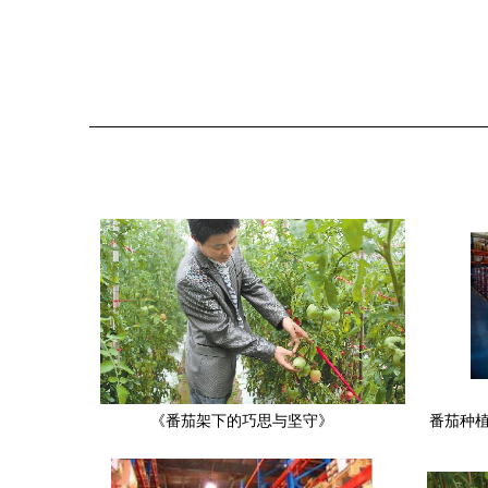
《番茄架下的巧思与坚守》
番茄种植