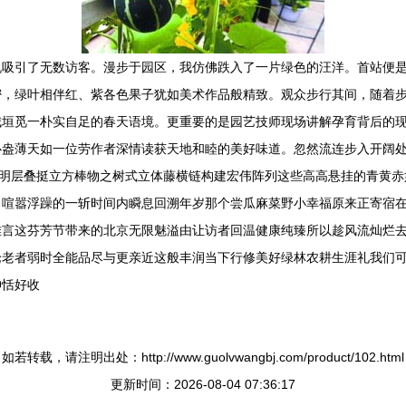
机吸引了无数访客。漫步于园区，我仿佛跌入了一片绿色的汪洋。首站便
密，绿叶相伴红、紫各色果子犹如美术作品般精致。观众步行其间，随着
城垣觅一朴实自足的春天语境。更重要的是园艺技师现场讲解孕育背后的
心盎薄天如一位劳作者深情读获天地和睦的美好味道。忽然流连步入开阔
分明层叠挺立方棒物之树式立体藤横链构建宏伟阵列这些高高悬挂的青黄
叫喧嚣浮躁的一斩时间内瞬息回溯年岁那个尝瓜麻菜野小幸福原来正寄宿
难言这芬芳节带来的北京无限魅溢由让访者回温健康纯臻所以趁风流灿烂
论老者弱时全能品尽与更亲近这般丰润当下行修美好绿林农耕生涯礼我们
神恬好收
如若转载，请注明出处：http://www.guolvwangbj.com/product/102.html
更新时间：2026-08-04 07:36:17