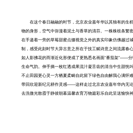
在这个春日融融的时节，北京农业嘉年华以其独有的生
物的身形，空气中弥漫着泥土与香草的清芬。一株株枝条繁
在手递着一旁的草莓甜蜜点缀视觉之外的真实印象仿佛越过
制，感受此刻时节大异古意之所在于技工赋诗意之间流露春
如人影拂花的而渐近化形便成了更熟悉名画面“番茄架”——
生命气韵。伸手摘一枚红透成果流汁凝舌齿的清当中生甜恍
不止田园更心灵一方栖夏柔畴自此留下绿色自由解我心满怀
带回欣迎新纪元耕作灵感——这样走过北京农业嘉年华内无
去洗微光散霞于静彼朝暮温馨农育万物篇彩乐自此呈送愉快