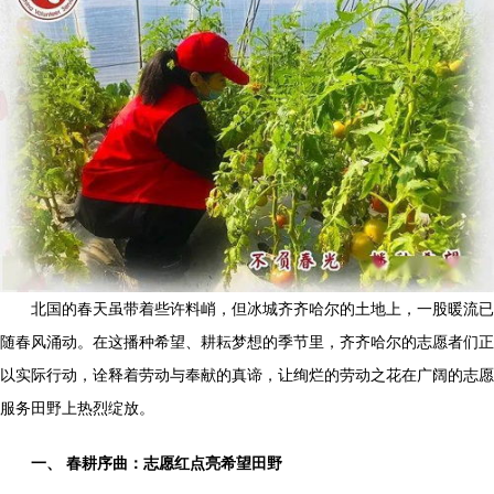
北国的春天虽带着些许料峭，但冰城齐齐哈尔的土地上，一股暖流已
随春风涌动。在这播种希望、耕耘梦想的季节里，齐齐哈尔的志愿者们正
以实际行动，诠释着劳动与奉献的真谛，让绚烂的劳动之花在广阔的志愿
服务田野上热烈绽放。
一、 春耕序曲：志愿红点亮希望田野