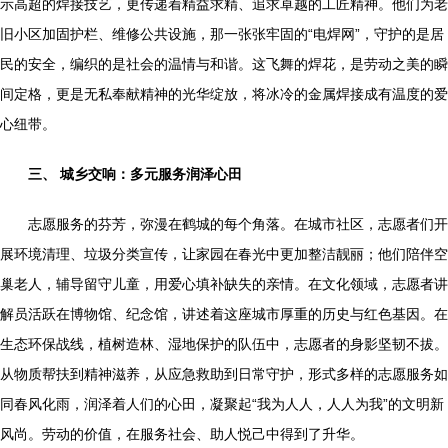
示高超的焊接技艺，更传递着精益求精、追求卓越的工匠精神。他们为老
旧小区加固护栏、维修公共设施，那一张张牢固的“电焊网”，守护的是居
民的安全，编织的是社会的温情与和谐。这飞舞的焊花，是劳动之美的瞬
间定格，更是无私奉献精神的光华绽放，将冰冷的金属焊接成有温度的爱
心纽带。
三、 城乡交响：多元服务润泽心田
志愿服务的芬芳，弥漫在鹤城的每个角落。在城市社区，志愿者们开
展环境清理、垃圾分类宣传，让家园在春光中更加整洁靓丽；他们陪伴空
巢老人，辅导留守儿童，用爱心填补缺失的亲情。在文化领域，志愿者讲
解员活跃在博物馆、纪念馆，讲述着这座城市厚重的历史与红色基因。在
生态环保战线，植树造林、湿地保护的队伍中，志愿者的身影坚韧不拔。
从物质帮扶到精神滋养，从应急救助到日常守护，形式多样的志愿服务如
同春风化雨，润泽着人们的心田，凝聚起“我为人人，人人为我”的文明新
风尚。劳动的价值，在服务社会、助人悦己中得到了升华。