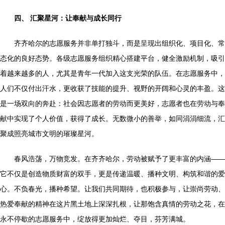
四、 汇聚星河：让奉献与成长同行
齐齐哈尔的志愿服务并非单打独斗，而是呈现出组织化、项目化、常
态化的良好态势。各级志愿服务组织精心搭建平台，健全激励机制，吸引
着越来越多的人，尤其是青年一代加入这支光荣的队伍。在志愿服务中，
人们不仅付出汗水，更收获了技能的提升、视野的开阔和心灵的丰盈。这
是一场双向的奔赴：社会因志愿者的劳动而更美好，志愿者也在劳动与奉
献中实现了个人价值，获得了成长。无数微小的善举，如同涓涓细流，汇
聚成照亮城市文明的璀璨星河。
春风浩荡，万物竞发。在齐齐哈尔，劳动被赋予了更丰富的内涵——
它不仅是创造物质财富的双手，更是传递温暖、播种文明、构筑和谐的爱
心。不负春光，播种希望。让我们共同期待，也积极参与，让崇尚劳动、
热爱奉献的精神在这片黑土地上深深扎根，让那饱含真情的劳动之花，在
永不停歇的志愿服务中，绽放得更加灿烂、夺目，芬芳满城。