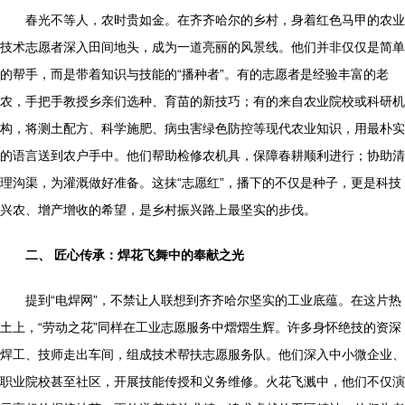
春光不等人，农时贵如金。在齐齐哈尔的乡村，身着红色马甲的农业
技术志愿者深入田间地头，成为一道亮丽的风景线。他们并非仅仅是简单
的帮手，而是带着知识与技能的“播种者”。有的志愿者是经验丰富的老
农，手把手教授乡亲们选种、育苗的新技巧；有的来自农业院校或科研机
构，将测土配方、科学施肥、病虫害绿色防控等现代农业知识，用最朴实
的语言送到农户手中。他们帮助检修农机具，保障春耕顺利进行；协助清
理沟渠，为灌溉做好准备。这抹“志愿红”，播下的不仅是种子，更是科技
兴农、增产增收的希望，是乡村振兴路上最坚实的步伐。
二、 匠心传承：焊花飞舞中的奉献之光
提到“电焊网”，不禁让人联想到齐齐哈尔坚实的工业底蕴。在这片热
土上，“劳动之花”同样在工业志愿服务中熠熠生辉。许多身怀绝技的资深
焊工、技师走出车间，组成技术帮扶志愿服务队。他们深入中小微企业、
职业院校甚至社区，开展技能传授和义务维修。火花飞溅中，他们不仅演