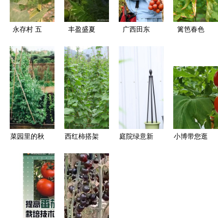
永存村 五
丰盈盛夏
广西田东
篱笆春色
彩小番
番茄架上的
番茄架上的
茄“点亮”致
生命诗篇
春天丰收曲
富路，电焊
网织就幸福
梦
菜园里的秋
西红柿搭架
庭院绿意新
小博带您逛
日序曲
全攻略 从
篇章 巧用
农博丨探秘
选材到上
支架打造立
长春农博园
架，助你收
体园艺空间
里的番茄成
获累累硕果
长记