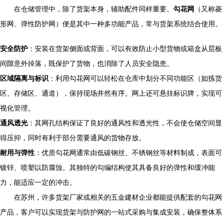
在仓储管理中，除了货架本身，辅助配件同样重要。
勾花网
（又称菱
形网、弹性防护网）便是其中一种多功能产品，常与货架系统结合使用。
安全防护
：安装在货架侧面或背面，可以有效防止小型货物或箱盒从层板
间隙意外掉落，既保护了货物，也消除了人员安全隐患。
区域隔离与标识
：利用勾花网可以轻松在仓库中划分不同功能区（如拣货
区、存储区、通道），保持现场井然有序。网上还可悬挂标识牌，实现可
视化管理。
通风透光
：其网孔结构保证了良好的通风性和透光性，不会使仓储空间显
得压抑，同时有利于部分需要通风的货物存放。
耐用与弹性
：优质勾花网通常由低碳钢丝、不锈钢丝等材料制成，表面可
镀锌、喷塑以防腐蚀。其独特的勾编结构使其具备良好的弹性和缓冲能
力，能适应一定的冲击。
在苏州，许多货架厂家或相关的五金建材企业都能提供配套的勾花网
产品，客户可以实现货架与防护网的一站式采购与集成安装，确保整体系