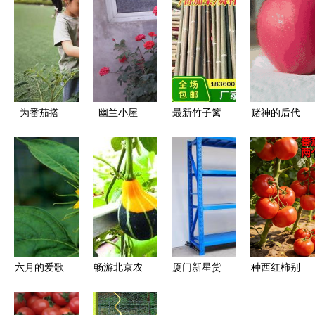
为番茄搭
幽兰小屋
最新竹子篱
赌神的后代
架，静候成
209 番茄架
笆栅栏与勾
诞生了？这
长——记双
的秘密
花网价格指
位小宝宝用
流区东升迎
南
勾花网赢了
春幼儿园大
所有人！
班组种植区
活动
六月的爱歌
畅游北京农
厦门新星货
种西红柿别
顿 花果盛
业嘉年华
架厂 品质
瞎忙，抓住
景与勾花网
探秘果蔬林
番茄架的绿
这两个平